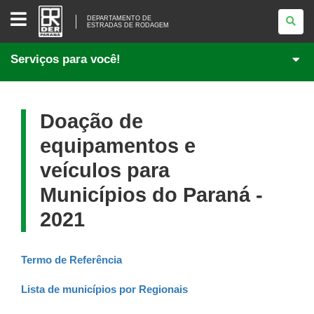
DEPARTAMENTO
DE
DEPARTAMENTO DE
ESTRADAS DE RODAGEM
<BR
/>ESTRADAS
DE
Serviços para você!
RODAGEM
Doação de
equipamentos e
veículos para
Municípios do Paraná -
2021
Termo de Referência
Lista de municípios por Regionais