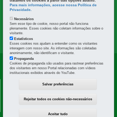
tratamos os cookies a partir das opções abaixo.
Para mais informações, acesse nossa Política de
DENUNCIE CORRUPÇÃO
Privacidade.
Necessários
OUVIDORIA
Sem esse tipo de cookie, nosso portal não funciona
plenamente. Esses cookies não coletam informações sobre o
TRANSPARÊNCIA INSTITUCIONAL
visitante.
Estatísticos
Esses cookies nos ajudam a entender como os visitantes
MAPA DO SITE
interagem com nosso site. As informações são coletadas
anonimamente, não identificam o visitante.
Propaganda
Navegação
Cookies de propaganda são usados para rastrear preferências
dos visitantes em nosso Portal relacionadas com vídeos
Principal
institucionais exibidos através do YouTube.
DER
DEPARTAMENTO DE ESTRADAS DE RODAGEM -
Salvar preferências
DER
Avenida Iguaçu, 420 - Rebouças
-
80230-020
-
Curitiba
-
PR
-
MAPA
Rejeitar todos os cookies não-necessários
41 3304-8000
Horário de atendimento: das 8h30 às 12h e das 13h30 às 18h
-
protocolo@der.pr.gov.br
Aceitar tudo