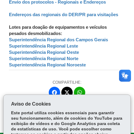
Envio dos protocolos - Regionais e Endereços
Endereços das regionais do DER/PR para visitações
Lotes para doação de equipamentos e veículos
pesados desmobilizados:
Superintendência Regional dos Campos Gerais
Superintendência Regional Leste
Superintendência Regional Oeste
Superintendência Regional Norte
Superintendência Regional Noroeste
COMPARTILHE:
Fa
W
ce
ha
Aviso de Cookies
Tw
bo
ts
Voltar
Início
Imprimir
Baixar
itt
Este portal utiliza cookies essenciais para garantir
ok
Ap
er
seu funcionamento, além de cookies do YouTube para
p
exibição de vídeos e do Google Analytics para coleta
de estatísticas de uso. Você pode escolher como