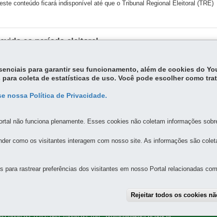
 este conteúdo ficará indisponível até que o Tribunal Regional Eleitoral (TRE)
evido ao período eleitoral
 este conteúdo ficará indisponível até que o Tribunal Regional Eleitoral (TRE)
essenciais para garantir seu funcionamento, além de cookies do Y
Mais notíc
 para coleta de estatísticas de uso. Você pode escolher como tra
e nossa Política de Privacidade.
rtal não funciona plenamente. Esses cookies não coletam informações sobre 
der como os visitantes interagem com nosso site. As informações são cole
MAPA DO SITE
DENUNCIE CORRUPÇÃO
para rastrear preferências dos visitantes em nosso Portal relacionadas com 
E ESTRADAS DE RODAGEM - DER
Rejeitar todos os cookies n
ebouças
-
80230-020
-
Curitiba
-
PR
-
MAPA
das 8h30 às 12h e das 13h30 às 18h
- protocolo@der.pr.gov.br