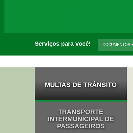
Serviços para você!
DOCUMENTOS
MULTAS DE TRÂNSITO
ageiros
Rodovias
Pedágio
ADIN
CND
GIT
DUP
TRANSPORTE
e Formulários
Faixa de Domínio
INTERMUNICIPAL DE
PASSAGEIROS
e Processos
Fale Conosco