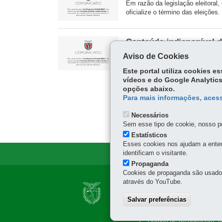
Em razão da legislação eleitoral,
oficialize o término das eleições.
Conteúdo indisponível d
Em razão da legislação eleitoral,
Aviso de Cookies
oficialize o término das eleições.
Este portal utiliza cookies 
vídeos e do Google Analytics
opções abaixo.
Para mais informações, acess
Necessários
Sem esse tipo de cookie, nosso po
Estatísticos
Esses cookies nos ajudam a enten
identificam o visitante.
Propaganda
Cookies de propaganda são usados 
Navegação
através do YouTube.
DEPARTAMENTO D
Principal
Salvar preferências
Avenida Iguaçu, 420 - R
DER
41 3304-8000
Horário de atendimento: 