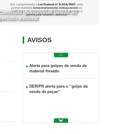
Conteúdo indisponível devido ao
período eleitoral
AVISOS
Alerta para golpes de venda de
material fresado
DER/PR alerta para o “golpe da
venda de peças”