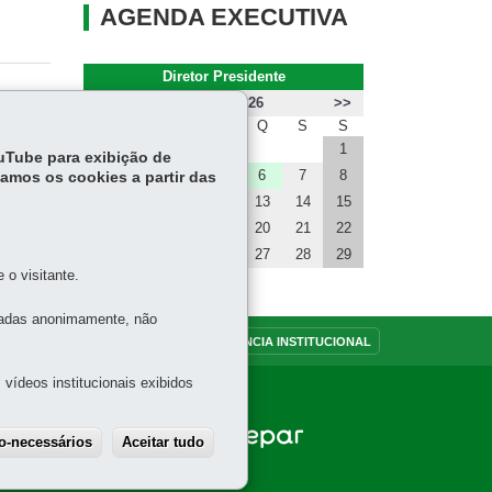
AGENDA EXECUTIVA
Diretor Presidente
<<
Agosto 2026
>>
D
S
T
Q
Q
S
S
1
ouTube para exibição de
ias ››
2
3
4
5
6
7
8
tamos os cookies a partir das
9
10
11
12
13
14
15
16
17
18
19
20
21
22
23
24
25
26
27
28
29
o visitante.
30
31
tadas anonimamente, não
OUVIDORIA
TRANSPARÊNCIA INSTITUCIONAL
vídeos institucionais exibidos
ão-necessários
Aceitar tudo
Withdraw consent