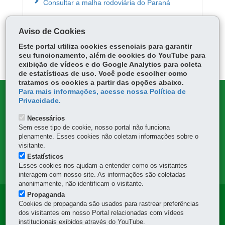
Consultar a malha rodoviária do Paraná
Aviso de Cookies
ÓRGÃO RESPONSÁVEL
Este portal utiliza cookies essenciais para garantir
DEIXE SUA OPINIÃO
seu funcionamento, além de cookies do YouTube para
exibição de vídeos e do Google Analytics para coleta
de estatísticas de uso. Você pode escolher como
tratamos os cookies a partir das opções abaixo.
Para mais informações, acesse nossa Política de
DENUNCIE CORRUPÇÃO
Privacidade.
Necessários
OUVIDORIA
Sem esse tipo de cookie, nosso portal não funciona
plenamente. Esses cookies não coletam informações sobre o
TRANSPARÊNCIA INSTITUCIONAL
visitante.
Estatísticos
Esses cookies nos ajudam a entender como os visitantes
MAPA DO SITE
interagem com nosso site. As informações são coletadas
anonimamente, não identificam o visitante.
Propaganda
Navegação
Cookies de propaganda são usados para rastrear preferências
dos visitantes em nosso Portal relacionadas com vídeos
Principal
institucionais exibidos através do YouTube.