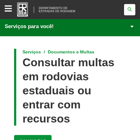
DEPARTAMENTO
DE
DEPARTAMENTO DE
ESTRADAS DE RODAGEM
<BR
/>ESTRADAS
DE
Serviços para você!
RODAGEM
Serviços
Documentos e Multas
Consultar multas
em rodovias
estaduais ou
entrar com
recursos