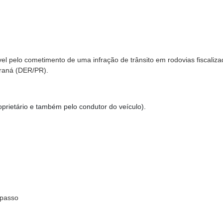
ável pelo cometimento de uma infração de trânsito em rodovias fiscaliz
raná (DER/PR).
prietário e também pelo condutor do veículo).
 passo