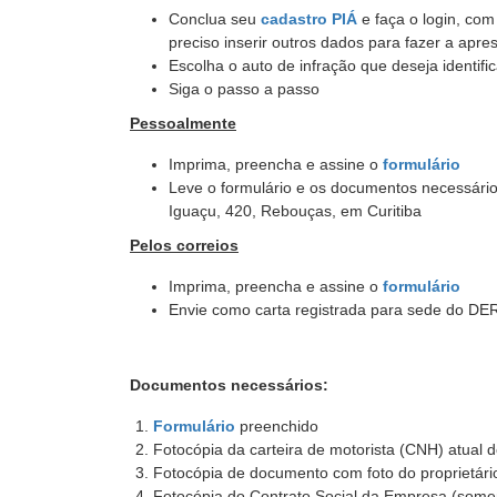
Conclua seu
cadastro PIÁ
e faça o login, com
preciso inserir outros dados para fazer a apr
Escolha o auto de infração que deseja identifi
Siga o passo a passo
Pessoalmente
Imprima, preencha e assine o
formulário
Leve o formulário e os documentos necessário
Iguaçu, 420, Rebouças, em Curitiba
Pelos correios
Imprima, preencha e assine o
formulário
Envie como carta registrada para sede do DER
Documentos necessários:
Formulário
preenchido
Fotocópia da carteira de motorista (CNH) atual 
Fotocópia de documento com foto do proprietári
Fotocópia do Contrato Social da Empresa (some