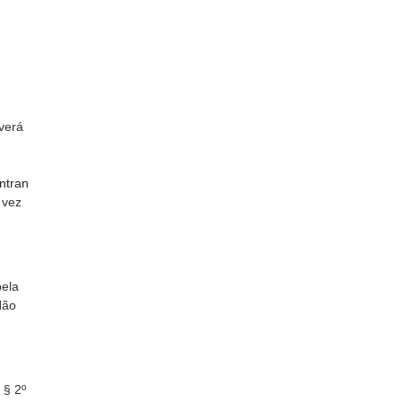
verá
ntran
 vez
pela
Não
 § 2º