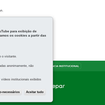
n.
erá
ouTube para exibição de
tamos os cookies a partir das
o visitante.
tadas anonimamente, não
OUVIDORIA
TRANSPARÊNCIA INSTITUCIONAL
vídeos institucionais exibidos
ão-necessários
Aceitar tudo
Withdraw consent