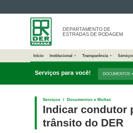
Ir para o conteúdo
DEPARTAMENTO
Ir para a navegação
DE
Ir para a busca
DEPARTAMENTO DE
<BR
Mapa do site
ESTRADAS DE RODAGEM
/>ESTRADAS
DE
RODAGEM
Início
Institucional
Transparência
Serviço
Navegação
Principal
Serviços para você!
DOCUMENTOS
DER
Serviços
Documentos e Multas
Indicar condutor 
trânsito do DER