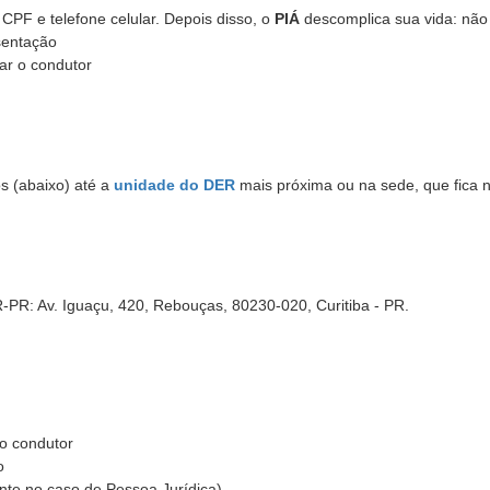
 CPF e telefone celular. Depois disso, o
PIÁ
descomplica sua vida: não
esentação
car o condutor
s (abaixo) até a
unidade do DER
mais próxima ou na sede, que fica n
-PR: Av. Iguaçu, 420, Rebouças, 80230-020, Curitiba - PR.
do condutor
o
nte no caso de Pessoa Jurídica)