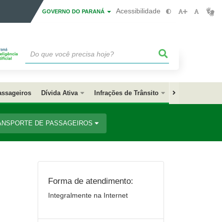
Acessibilidade
GOVERNO DO PARANÁ
assageiros
Dívida Ativa
Infrações de Trânsito
Câmara de Neg
ANSPORTE DE PASSAGEIROS
Forma de atendimento:
Integralmente na Internet