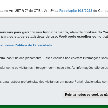
da no Art. 257 § 7º do CTB e Art. 5º
da
Resolução 918/2022
do Contra
nfrator, capaz de configurar ilícito penal, a Autoridade de Trânsito dev
rmos da
Resolução 918/2022
do Contran
.
essenciais para garantir seu funcionamento, além de cookies do Y
 para coleta de estatísticas de uso. Você pode escolher como tra
e nossa Política de Privacidade.
rtal não funciona plenamente. Esses cookies não coletam informações sobre 
der como os visitantes interagem com nosso site. As informações são cole
MAPA DO SITE
DENUNCIE CORRUPÇÃO
para rastrear preferências dos visitantes em nosso Portal relacionadas com 
E ESTRADAS DE RODAGEM - DER
ebouças
-
80230-020
-
Curitiba
-
PR
-
MAPA
Rejeitar todos os cookies n
das 8h30 às 12h e das 13h30 às 18h
- protocolo@der.pr.gov.br