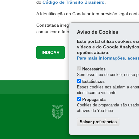
do
Código de Trânsito Brasileiro
.
A Identificação do Condutor tem previsão legal conti
Constatada irregularidade na indicação do condutor i
comunicar o fato à autoridade competente, nos te
Aviso de Cookies
Este portal utiliza cookies 
vídeos e do Google Analytics
INDICAR
opções abaixo.
Para mais informações, acess
Necessários
Sem esse tipo de cookie, nosso po
Estatísticos
Esses cookies nos ajudam a enten
identificam o visitante.
Propaganda
Navegação
Cookies de propaganda são usados 
DEPARTAMENTO D
através do YouTube.
Principal
Avenida Iguaçu, 420 - R
Salvar preferências
DER
41 3304-8000
Horário de atendimento: 