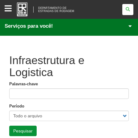
DEPARTAMENTO
DE
DEPARTAMENTO DE
ESTRADAS DE RODAGEM
<BR
/>ESTRADAS
DE
Serviços para você!
RODAGEM
Infraestrutura e
Logistica
Palavras-chave
Período
Pesquisar