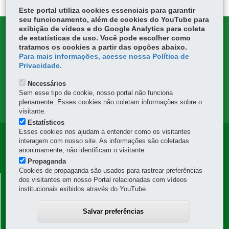
Este portal utiliza cookies essenciais para garantir
seu funcionamento, além de cookies do YouTube para
exibição de vídeos e do Google Analytics para coleta
DENUNCIE CORRUPÇÃO
de estatísticas de uso. Você pode escolher como
tratamos os cookies a partir das opções abaixo.
OUVIDORIA
Para mais informações, acesse nossa Política de
Privacidade.
TRANSPARÊNCIA INSTITUCIONAL
Necessários
Sem esse tipo de cookie, nosso portal não funciona
plenamente. Esses cookies não coletam informações sobre o
MAPA DO SITE
visitante.
Estatísticos
Esses cookies nos ajudam a entender como os visitantes
Navegação
interagem com nosso site. As informações são coletadas
anonimamente, não identificam o visitante.
Principal
Propaganda
DER
Cookies de propaganda são usados para rastrear preferências
DEPARTAMENTO DE ESTRADAS DE RODAGEM -
dos visitantes em nosso Portal relacionadas com vídeos
institucionais exibidos através do YouTube.
DER
Avenida Iguaçu, 420 - Rebouças
-
80230-020
-
Curitiba
-
PR
-
MAPA
Salvar preferências
41 3304-8000
Horário de atendimento: das 8h30 às 12h e das 13h30 às 18h
-