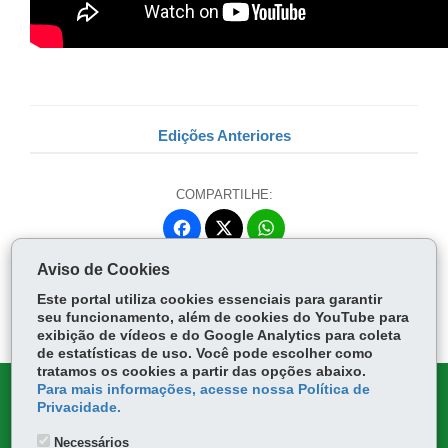
Edições Anteriores
COMPARTILHE:
Fa
W
ce
ha
Tw
Aviso de Cookies
bo
ts
Voltar
Início
Imprimir
Baixar
itt
ok
Ap
Este portal utiliza cookies essenciais para garantir
er
seu funcionamento, além de cookies do YouTube para
p
exibição de vídeos e do Google Analytics para coleta
de estatísticas de uso. Você pode escolher como
tratamos os cookies a partir das opções abaixo.
Para mais informações, acesse nossa Política de
DENUNCIE CORRUPÇÃO
Privacidade.
OUVIDORIA
Necessários