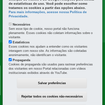
DENUNCIE CORRUPÇÃO
de estatísticas de uso. Você pode escolher como
tratamos os cookies a partir das opções abaixo.
OUVIDORIA
Para mais informações, acesse nossa Política de
Privacidade.
TRANSPARÊNCIA INSTITUCIONAL
Necessários
Sem esse tipo de cookie, nosso portal não funciona
plenamente. Esses cookies não coletam informações sobre o
MAPA DO SITE
visitante.
Estatísticos
Esses cookies nos ajudam a entender como os visitantes
Navegação
interagem com nosso site. As informações são coletadas
anonimamente, não identificam o visitante.
Principal
Propaganda
Cookies de propaganda são usados para rastrear preferências
DER
DEPARTAMENTO DE ESTRADAS DE RODAGEM -
dos visitantes em nosso Portal relacionadas com vídeos
institucionais exibidos através do YouTube.
DER
Avenida Iguaçu, 420 - Rebouças
-
80230-020
-
Curitiba
-
PR
-
MAPA
Salvar preferências
41 3304-8000
Horário de atendimento: das 8h30 às 12h e das 13h30 às 18h
-
protocolo@der.pr.gov.br
Rejeitar todos os cookies não-necessários