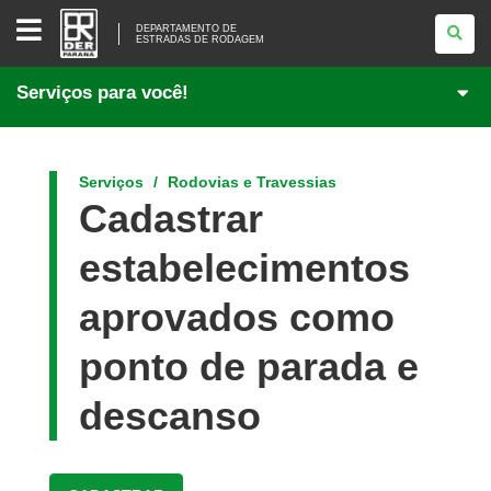
DEPARTAMENTO
DE
DEPARTAMENTO DE
ESTRADAS DE RODAGEM
<BR
/>ESTRADAS
DE
Serviços para você!
RODAGEM
Serviços
Rodovias e Travessias
Cadastrar
estabelecimentos
aprovados como
ponto de parada e
descanso