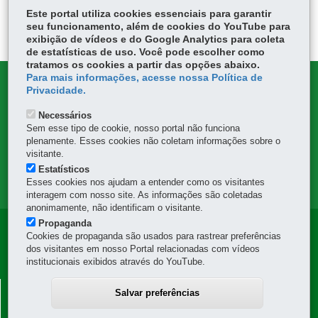
Voltar
Início
Imprimir
Baixar
itt
Este portal utiliza cookies essenciais para garantir
ok
Ap
er
seu funcionamento, além de cookies do YouTube para
p
exibição de vídeos e do Google Analytics para coleta
de estatísticas de uso. Você pode escolher como
tratamos os cookies a partir das opções abaixo.
Para mais informações, acesse nossa Política de
DENUNCIE CORRUPÇÃO
Privacidade.
Necessários
OUVIDORIA
Sem esse tipo de cookie, nosso portal não funciona
plenamente. Esses cookies não coletam informações sobre o
TRANSPARÊNCIA INSTITUCIONAL
visitante.
Estatísticos
Esses cookies nos ajudam a entender como os visitantes
MAPA DO SITE
interagem com nosso site. As informações são coletadas
anonimamente, não identificam o visitante.
Propaganda
Navegação
Cookies de propaganda são usados para rastrear preferências
dos visitantes em nosso Portal relacionadas com vídeos
Principal
institucionais exibidos através do YouTube.
DER
DEPARTAMENTO DE ESTRADAS DE RODAGEM -
Salvar preferências
DER